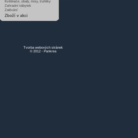
Květináče, obaly, mísy, truhlíky
Zahradní nábytek
Zalévání
Zboží v akci
Tvorba webových stránek
© 2012 - Pankrea