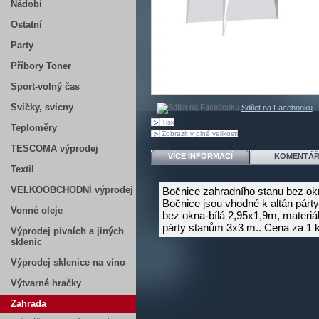
Nádobí
Ostatní
Party
Příbory Toner
Sport-volný čas
Svíčky, svícny
Sdílet na Facebooku
Tisk
Teploměry
Zobrazit v plné velikosti
TESCOMA výprodej
VÍCE INFORMACÍ
KOMENTÁŘ
Textil
VELKOOBCHODNÍ výprodej
Bočnice zahradního stanu bez okn
Bočnice jsou vhodné k altán párt
Vonné oleje
bez okna-bílá 2,95x1,9m, materiál
párty stanům 3x3 m.. Cena za 1 k
Výprodej pivních a jiných
sklenic
Výprodej sklenice na víno
Výtvarné hračky
Zahrada