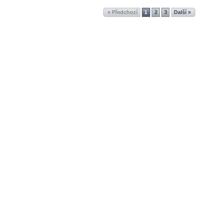
« Předchozí
1
2
3
Další »
Tvorba webových stránek
© 2012 - Pankrea