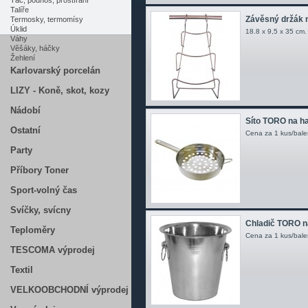
Tác, podnos, prostírání
Talíře
Závěsný držák n
Termosky, termomísy
Úklid
18.8 x 9,5 x 35 cm.
Váhy
Věšáky, háčky
Žehlení
Karlovarský porcelán
LIZY - Koně, skot, kozy
Nádobí
Síto TORO na ha
Ostatní
Cena za 1 kus/bale
Party
Příbory Toner
Sport-volný čas
Svíčky, svícny
Chladič TORO na
Teploměry
Cena za 1 kus/bale
TESCOMA výprodej
Textil
VELKOOBCHODNÍ výprodej