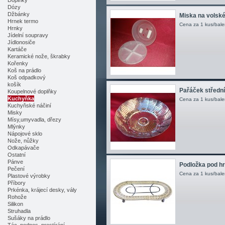
Doplňky
Dózy
Džbánky
Miska na volské 
Hrnek termo
Cena za 1 kus/bale
Hrnky
Jídelní soupravy
Jídlonosiče
Kartáče
Keramické nože, škrabky
Kořenky
Koš na prádlo
Koš odpadkový
košík
Pařáček střední
Koupelnové doplňky
Kuchyňka
Cena za 1 kus/bale
Kuchyňské náčiní
Misky
Mísy,umyvadla, dřezy
Mlýnky
Nápojové sklo
Nože, nůžky
Odkapávače
Ostatní
Pánve
Podložka pod hr
Pečení
Cena za 1 kus/bale
Plastové výrobky
Příbory
Prkénka, krájecí desky, vály
Rohože
Silikon
Struhadla
Sušáky na prádlo