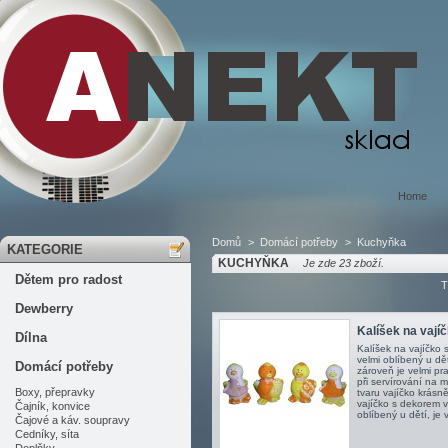
Home
Domů
>
Domácí potřeby
>
Kuchyňka
KATEGORIE
KUCHYŇKA
Je zde 23 zboží.
Dětem pro radost
T
Dewberry
Kalíšek na vajíč
Dílna
Kalíšek na vajíčko 
velmi oblíbený u dě
Domácí potřeby
zároveň je velmi p
při servírování na 
Boxy, přepravky
tvaru vajíčko krásně
vajíčko s dekorem v
Čajník, konvice
oblíbený u dětí, je 
Čajové a káv. soupravy
Cedníky, síta