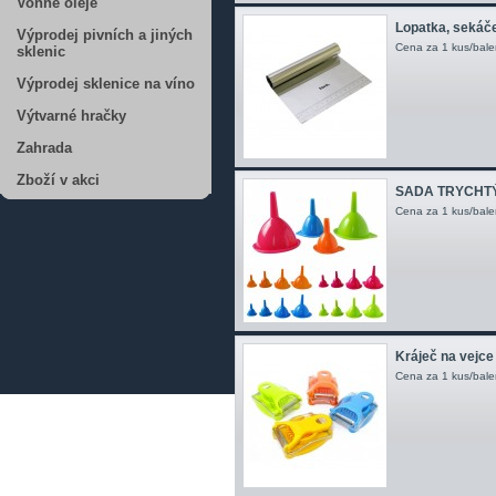
Vonné oleje
Lopatka, sekáček
Výprodej pivních a jiných
Cena za 1 kus/bale
sklenic
Výprodej sklenice na víno
Výtvarné hračky
Zahrada
Zboží v akci
SADA TRYCHTÝŘ
Cena za 1 kus/bale
Kráječ na vejce
Cena za 1 kus/bale