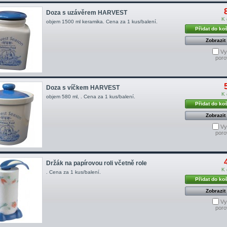
Doza s uzávěrem HARVEST
K 
objem 1500 ml keramika. Cena za 1 kus/balení.
Přidat do ko
Zobrazit
Vy
poro
Doza s víčkem HARVEST
K 
objem 580 ml, . Cena za 1 kus/balení.
Přidat do ko
Zobrazit
Vy
poro
Držák na papírovou roli včetně role
K 
. Cena za 1 kus/balení.
Přidat do ko
Zobrazit
Vy
poro