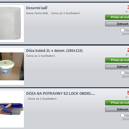
Desertní talíř
K 
barva černo-bílá, . Cena za 1 kus/balení.
Přidat do ko
Zobrazit
Vy
poro
Dóza kulatá 2L s datum. (180x122)
K 
Cena za 1 kus/balení.
Přidat do ko
Zobrazit
Vy
poro
DÓZA NA POTRAVINY EZ LOCK OBDEL....
K 
. Cena za 1 kus/balení.
Přidat do ko
Zobrazit
Vy
poro