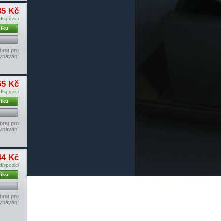
85 Kč
dispozici
šíku
brat pro
vnávání
55 Kč
dispozici
šíku
brat pro
vnávání
44 Kč
dispozici
šíku
brat pro
vnávání