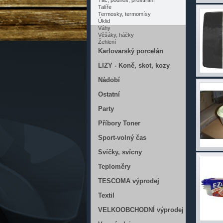
Tác, podnos, prostírání
Talíře
Termosky, termomísy
Úklid
Váhy
Věšáky, háčky
Žehlení
Karlovarský porcelán
LIZY - Koně, skot, kozy
Nádobí
Ostatní
Party
Příbory Toner
Sport-volný čas
Svíčky, svícny
Teploměry
TESCOMA výprodej
Textil
VELKOOBCHODNÍ výprodej