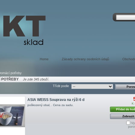
Home
Zásady ochrany osobních údajů
Obchodn
omácí potřeby
 POTŘEBY
Je zde 345 zboží.
Třídit podle
ASIA WEISS Souprava na rýži 6 d
K 
poškozený obal, . Cena za sadu.
Přidat do ko
Zobrazit
Vy
poro