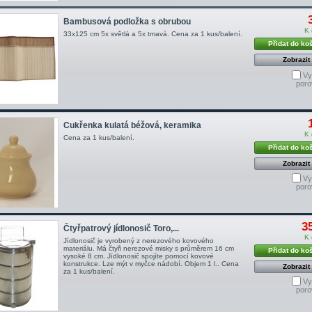
Bambusová podložka s obrubou
K 
33x125 cm 5x světlá a 5x tmavá. Cena za 1 kus/balení.
Přidat do ko
Zobrazit
Vy
poro
Cukřenka kulatá béžová, keramika
K 
Cena za 1 kus/balení.
Přidat do ko
Zobrazit
Vy
poro
3
Čtyřpatrový jídlonosič Toro,...
K 
Jídlonosič je vyrobený z nerezového kovového
materiálu. Má čtyři nerezové misky s průměrem 16 cm
Přidat do ko
vysoké 8 cm. Jídlonosič spojíte pomocí kovové
konstrukce. Lze mýt v myčce nádobí. Objem 1 l.. Cena
Zobrazit
za 1 kus/balení.
Vy
poro