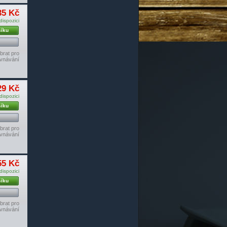
35 Kč
dispozici
šíku
brat pro
vnávání
29 Kč
dispozici
šíku
brat pro
vnávání
55 Kč
dispozici
šíku
brat pro
vnávání