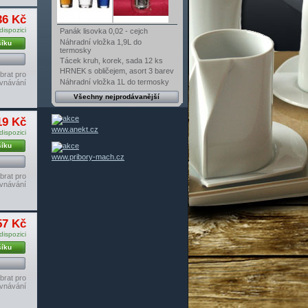
36 Kč
dispozici
Panák lisovka 0,02 - cejch
Náhradní vložka 1,9L do
šíku
termosky
Tácek kruh, korek, sada 12 ks
HRNEK s obličejem, asort 3 barev
brat pro
Náhradní vložka 1L do termosky
vnávání
Všechny nejprodávanější
19 Kč
www.anekt.cz
dispozici
šíku
www.pribory-mach.cz
brat pro
vnávání
57 Kč
dispozici
šíku
brat pro
vnávání