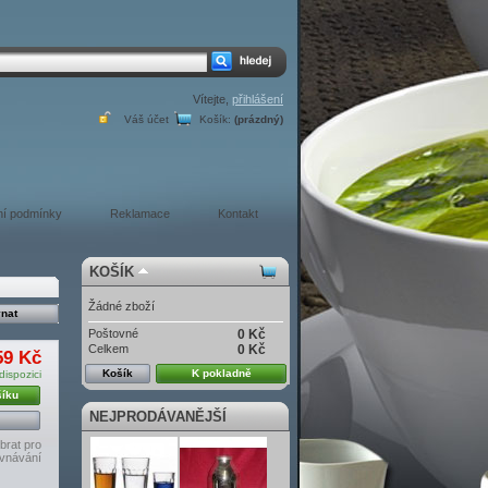
Vítejte,
přihlášení
Váš účet
Košík:
(prázdný)
í podmínky
Reklamace
Kontakt
KOŠÍK
Žádné zboží
Poštovné
0 Kč
Celkem
0 Kč
59 Kč
Košík
K pokladně
dispozici
šíku
NEJPRODÁVANĚJŠÍ
brat pro
vnávání