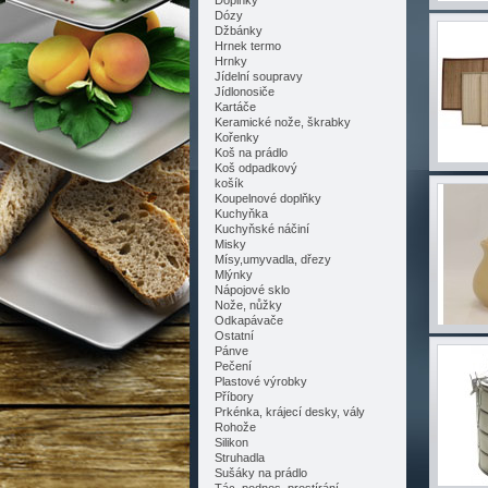
Doplňky
Dózy
Džbánky
Hrnek termo
Hrnky
Jídelní soupravy
Jídlonosiče
Kartáče
Keramické nože, škrabky
Kořenky
Koš na prádlo
Koš odpadkový
košík
Koupelnové doplňky
Kuchyňka
Kuchyňské náčiní
Misky
Mísy,umyvadla, dřezy
Mlýnky
Nápojové sklo
Nože, nůžky
Odkapávače
Ostatní
Pánve
Pečení
Plastové výrobky
Příbory
Prkénka, krájecí desky, vály
Rohože
Silikon
Struhadla
Sušáky na prádlo