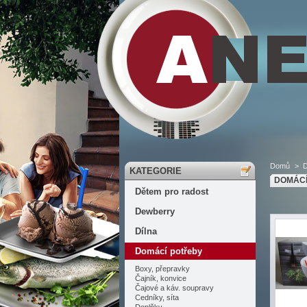
Domů
>
D
KATEGORIE
DOMÁCÍ
Dětem pro radost
Dewberry
Dílna
Domácí potřeby
Boxy, přepravky
Čajník, konvice
Čajové a káv. soupravy
Cedníky, síta