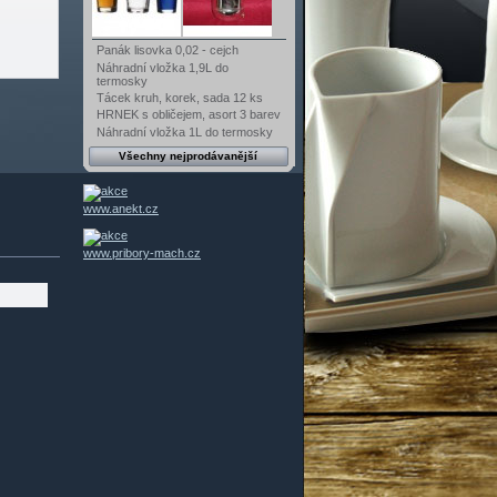
Panák lisovka 0,02 - cejch
Náhradní vložka 1,9L do
termosky
Tácek kruh, korek, sada 12 ks
HRNEK s obličejem, asort 3 barev
Náhradní vložka 1L do termosky
Všechny nejprodávanější
www.anekt.cz
www.pribory-mach.cz