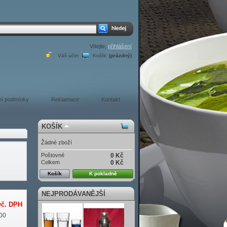
Vítejte,
přihlášení
Váš účet
Košík:
(prázdný)
í podmínky
Reklamace
Kontakt
KOŠÍK
Žádné zboží
Poštovné
0 Kč
Celkem
0 Kč
Košík
K pokladně
NEJPRODÁVANĚJŠÍ
č. DPH
00