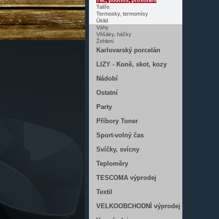
Tác, podnos, prostírání
Talíře
Termosky, termomísy
Úklid
Váhy
Věšáky, háčky
Žehlení
Karlovarský porcelán
LIZY - Koně, skot, kozy
Nádobí
Ostatní
Party
Příbory Toner
Sport-volný čas
Svíčky, svícny
Teploměry
TESCOMA výprodej
Textil
VELKOOBCHODNÍ výprodej