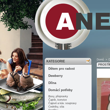
Domů
>
D
KATEGORIE
PROSTÍ
Dětem pro radost
Dewberry
Dílna
Domácí potřeby
Boxy, přepravky
Čajník, konvice
Čajové a káv. soupravy
Cedníky, síta