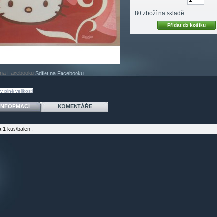
80
zboží na skladě
Sdílet na Facebooku
v plné velikosti
 INFORMACÍ
KOMENTÁŘE
 1 kus/balení.