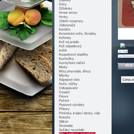
Doplňky
Dózy
Džbánky
Hrnek termo
Hrnky
Jídelní soupravy
Jídlonosiče
Kartáče
Keramické nože, škrabky
Kořenky
Koš na prádlo
Koš odpadkový
košík
Tisk
Koupelnové doplňky
Zobrazit 
Kuchyňka
Kuchyňské náčiní
VÍCE
Misky
Mísy,umyvadla, dřezy
Mlýnky
Cena za
Nápojové sklo
Nože, nůžky
Odkapávače
Ostatní
Pánve
Pečení
Plastové výrobky
Příbory
Prkénka, krájecí desky, vály
Rohože
Silikon
Struhadla
Sušáky na prádlo