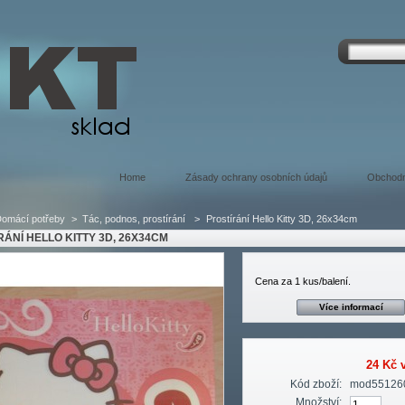
Home
Zásady ochrany osobních údajů
Obchodn
omácí potřeby
>
Tác, podnos, prostírání
>
Prostírání Hello Kitty 3D, 26x34cm
RÁNÍ HELLO KITTY 3D, 26X34CM
Cena za 1 kus/balení.
Více informací
24 Kč
v
Kód zboží:
mod55126
Množství: