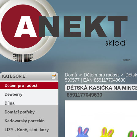
Home
Domů
>
Dětem pro radost
>
Dětsk
KATEGORIE
590577 | EAN 8591177049630
Dětem pro radost
DĚTSKÁ KASIČKA NA MINCE, Z
Dewberry
8591177049630
Dílna
Domácí potřeby
Karlovarský porcelán
LIZY - Koně, skot, kozy