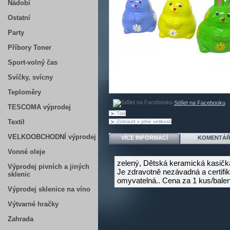
Nádobí
Ostatní
Party
Příbory Toner
Sport-volný čas
Svíčky, svícny
Teploměry
Sdílet na Facebooku
TESCOMA výprodej
Tisk
Textil
Zobrazit v plné velikosti
VELKOOBCHODNÍ výprodej
VÍCE INFORMACÍ
KOMENTÁŘ
Vonné oleje
zelený, Dětská keramická kasička
Výprodej pivních a jiných
Je zdravotně nezávadná a certifi
sklenic
omyvatelná.. Cena za 1 kus/balen
Výprodej sklenice na víno
Výtvarné hračky
Zahrada