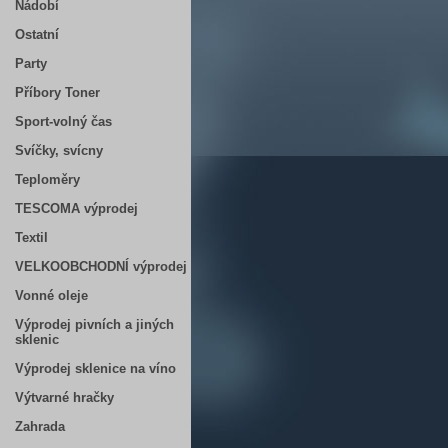
Nádobí
Ostatní
Party
Příbory Toner
Sport-volný čas
Svíčky, svícny
Teploměry
TESCOMA výprodej
Textil
VELKOOBCHODNÍ výprodej
Vonné oleje
Výprodej pivních a jiných
sklenic
Výprodej sklenice na víno
Výtvarné hračky
Zahrada