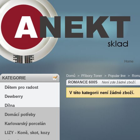
Home
Domů
>
Příbory Toner
>
Popular line
>
Roma
KATEGORIE
ROMANCE 6005
Není zde žádné zboží.
Dětem pro radost
V této kategorii není žádné zboží.
Dewberry
Dílna
Domácí potřeby
Karlovarský porcelán
LIZY - Koně, skot, kozy